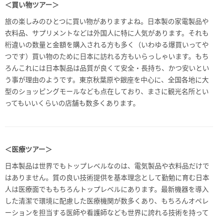
＜買い物ツアー＞
旅の楽しみのひとつに買い物がありますよね。日本製の家電製品や
衣料品、サプリメントなどは外国人に特に人気があります。それも
桁違いの数量と金額を購入される方も多く（いわゆる爆買いってや
つです）買い物のために日本に訪れる方もいらっしゃいます。もち
ろんこれには日本製品は品質が良くて安全・長持ち、かつ安いとい
う事が理由のようです。東京秋葉原や銀座を中心に、全国各地に大
型のショッピングモールなども点在しており、まさに観光名所とい
ってもいいくらいの店舗も数多くあります。
＜医療ツアー＞
日本製品は世界でもトップレベルなのは、電気製品や衣料品だけで
はありません。質の良い技術提供を基本理念として勤勉に育む日本
人は医療面でももちろんトップレベルにあります。最新機器を導入
した清潔で環境に配慮した医療機関が数多くあり、もちろんオペレ
ーションを担当する医師や看護師なども世界に誇れる技術を持って