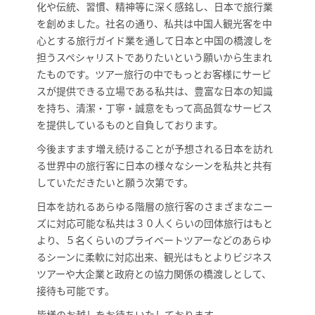
化や伝統、習慣、精神等に深く感銘し、日本で旅行業
を創めました。社名の通り、私共は中国人観光客を中
心とする旅行ガイド業を通して日本と中国の橋渡しを
担うスペシャリストでありたいという願いから生まれ
たものです。ツアー旅行の中でもっとお客様にサービ
スが提供できる立場である私共は、豊富な日本の知識
を持ち、清潔・丁寧・誠意をもって高品質なサービス
を提供しているものと自負しております。
今後ますます増え続けることが予想される日本を訪れ
る世界中の旅行客に日本の様々なシーンを私共と共有
していただきたいと願う次第です。
日本を訪れるあらゆる階層の旅行客のさまざまなニー
ズに対応可能な私共は３０人くらいの団体旅行はもと
より、５名くらいのプライベートツアーなどのあらゆ
るシーンに柔軟に対応出来、観光はもとよりビジネス
ツアーや大企業と政府との協力関係の橋渡しとして、
接待も可能です。
皆様のお越しをお待ちいたしております。