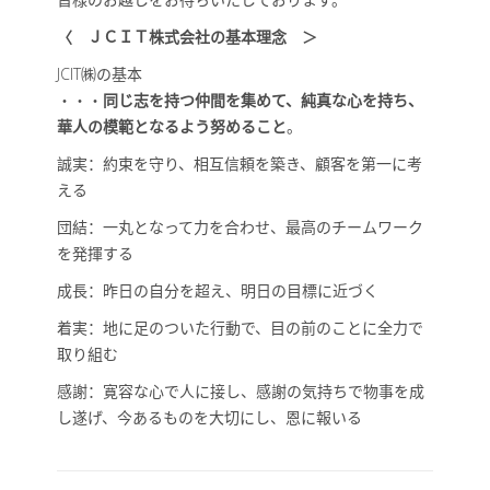
〈 ＪＣＩＴ株式会社の基本理念 ＞
JCIT㈱の基本
・・・
同じ志を持つ仲間を集めて、純真な心を持ち、
華人の模範となるよう努めること
。
誠実：約束を守り、相互信頼を築き、顧客を第一に考
える
団結：一丸となって力を合わせ、最高のチームワーク
を発揮する
成長：昨日の自分を超え、明日の目標に近づく
着実：地に足のついた行動で、目の前のことに全力で
取り組む
感謝：寛容な心で人に接し、感謝の気持ちで物事を成
し遂げ、今あるものを大切にし、恩に報いる