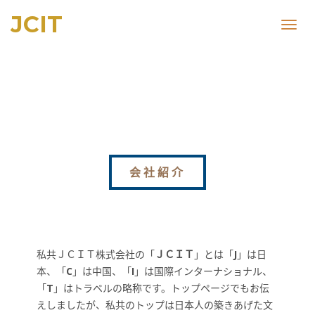
JCIT
Toggl
navig
会社紹介
私共ＪＣＩＴ株式会社の「
ＪＣＩＴ
」とは「
J
」は日
本、「
C
」は中国、「
I
」は国際インターナショナル、
「
T
」はトラベルの略称です。トップページでもお伝
えしましたが、私共のトップは日本人の築きあげた文